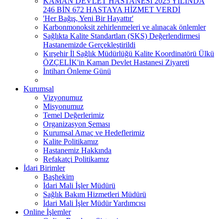
KAMAN DEVLET HASTANESİ 2025 YILINDA
246 BİN 672 HASTAYA HİZMET VERDİ
'Her Bağış, Yeni Bir Hayattır'
Karbonmonoksit zehirlenmeleri ve alınacak önlemler
Sağlıkta Kalite Standartları (SKS) Değerlendirmesi
Hastanemizde Gerçekleştirildi
Kırşehir İl Sağlık Müdürlüğü Kalite Koordinatörü Ülkü
ÖZÇELİK'in Kaman Devlet Hastanesi Ziyareti
İntiharı Önleme Günü
Kurumsal
Vizyonumuz
Misyonumuz
Temel Değerlerimiz
Organizasyon Şeması
Kurumsal Amaç ve Hedeflerimiz
Kalite Politikamız
Hastanemiz Hakkında
Refakatçi Politikamız
İdari Birimler
Başhekim
İdari Mali İşler Müdürü
Sağlık Bakım Hizmetleri Müdürü
İdari Mali İşler Müdür Yardımcısı
Online İşlemler