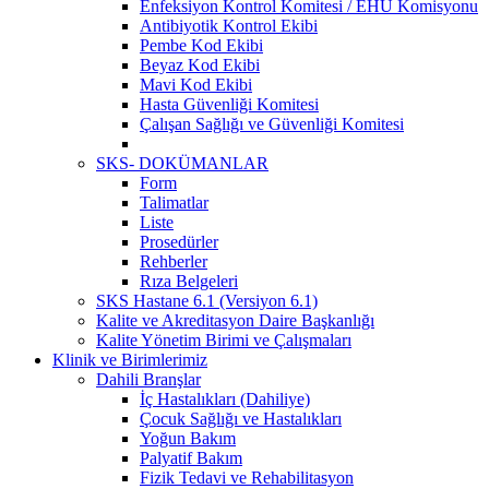
Enfeksiyon Kontrol Komitesi / EHU Komisyonu
Antibiyotik Kontrol Ekibi
Pembe Kod Ekibi
Beyaz Kod Ekibi
Mavi Kod Ekibi
Hasta Güvenliği Komitesi
Çalışan Sağlığı ve Güvenliği Komitesi
SKS- DOKÜMANLAR
Form
Talimatlar
Liste
Prosedürler
Rehberler
Rıza Belgeleri
SKS Hastane 6.1 (Versiyon 6.1)
Kalite ve Akreditasyon Daire Başkanlığı
Kalite Yönetim Birimi ve Çalışmaları
Klinik ve Birimlerimiz
Dahili Branşlar
İç Hastalıkları (Dahiliye)
Çocuk Sağlığı ve Hastalıkları
Yoğun Bakım
Palyatif Bakım
Fizik Tedavi ve Rehabilitasyon