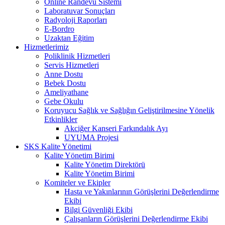
Online Randevu Sistemi
Laboratuvar Sonuçları
Radyoloji Raporları
E-Bordro
Uzaktan Eğitim
Hizmetlerimiz
Poliklinik Hizmetleri
Servis Hizmetleri
Anne Dostu
Bebek Dostu
Ameliyathane
Gebe Okulu
Koruyucu Sağlık ve Sağlığın Geliştirilmesine Yönelik
Etkinlikler
Akciğer Kanseri Farkındalık Ayı
UYUMA Projesi
SKS Kalite Yönetimi
Kalite Yönetim Birimi
Kalite Yönetim Direktörü
Kalite Yönetim Birimi
Komiteler ve Ekipler
Hasta ve Yakınlarının Görüşlerini Değerlendirme
Ekibi
Bilgi Güvenliği Ekibi
Çalışanların Görüşlerini Değerlendirme Ekibi