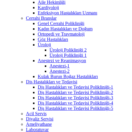
Aile Hekimliği
Kardiyoloji
Enfeksiyon Hastalıkları Uzmanı
Cerrahi Branşlar
Genel Cerrahi Polikliniği
Kadın Hastalıkları ve Doğum
Ortopedi ve Travmatoloji
Göz Hastalıkları
Üroloji
Üroloji Polikliniği 2
Üroloji Polikliniği 1
Anestezi ve Reanimasyon
Anestezi-1
Anestezi-2
Kulak Burun Boğaz Hastalıkları
Dis Hastalıkları ve Tedavisi
Diş Hastalıkları ve Tedavisi Polikliniği-1
Diş Hastalıkları ve Tedavisi Polikliniği-2
Diş Hastalıkları ve Tedavisi Polikliniği-3
Diş Hastalıkları ve Tedavisi Polikliniği-4
Diş Hastalıkları ve Tedavisi Polikliniği-5
Acil Servis
Diyaliz Servisi
Ameliyathane
Laboratuvar