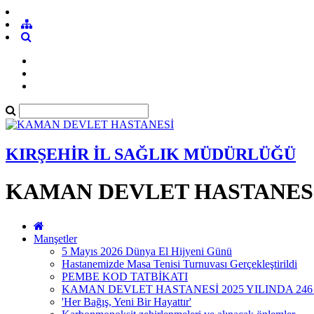
KIRŞEHİR İL SAĞLIK MÜDÜRLÜĞÜ
KAMAN DEVLET HASTANES
Manşetler
5 Mayıs 2026 Dünya El Hijyeni Günü
Hastanemizde Masa Tenisi Turnuvası Gerçekleştirildi
PEMBE KOD TATBİKATI
KAMAN DEVLET HASTANESİ 2025 YILINDA 246
'Her Bağış, Yeni Bir Hayattır'