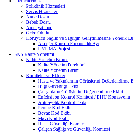
Hizmetlerimiz
Poliklinik Hizmetleri
Servis Hizmetleri
Anne Dostu
Bebek Dostu
Ameliyathane
Gebe Okulu
Koruyucu Sağlık ve Sağlığın Geliştirilmesine Yönelik Etk
Akciğer Kanseri Farkındalık Ayı
UYUMA Projesi
SKS Kalite Yönetimi
Kalite Yönetim Birimi
Kalite Yönetim Direktörü
Kalite Yönetim Birimi
Komiteler ve Ekipler
Hasta ve Yakınlarının Görüşlerini Değerlendirme E
Bilgi Güvenliği Ekibi
Çalışanların Görüşlerini Değerlendirme Ekibi
Enfeksiyon Kontrol Komitesi / EHU Komisyonu
Antibiyotik Kontrol Ekibi
Pembe Kod Ekibi
Beyaz Kod Ekibi
Mavi Kod Ekibi
Hasta Güvenliği Komitesi
Çalışan Sağlığı ve Güvenliği Komitesi