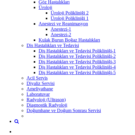
Göz Hastalıkları
Üroloji
Üroloji Polikliniği 2
Üroloji Polikliniği 1
Anestezi ve Reanimasyon
Anestezi-1
Anestezi-2
Kulak Burun Boğaz Hastalıkları
Dis Hastalıkları ve Tedavisi
Diş Hastalıkları ve Tedavisi Polikliniği-1
Diş Hastalıkları ve Tedavisi Polikliniği-2
Diş Hastalıkları ve Tedavisi Polikliniği-3
Diş Hastalıkları ve Tedavisi Polikliniği-4
Diş Hastalıkları ve Tedavisi Polikliniği-5
Acil Servis
Diyaliz Servisi
Ameliyathane
Laboratuvar
Radyoloji (Ultrason)
Diagnostik Radyoloji
Doğumhane ve Doğum Sonrası Servisi