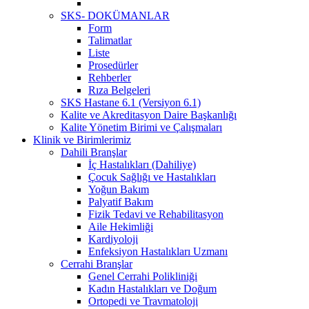
SKS- DOKÜMANLAR
Form
Talimatlar
Liste
Prosedürler
Rehberler
Rıza Belgeleri
SKS Hastane 6.1 (Versiyon 6.1)
Kalite ve Akreditasyon Daire Başkanlığı
Kalite Yönetim Birimi ve Çalışmaları
Klinik ve Birimlerimiz
Dahili Branşlar
İç Hastalıkları (Dahiliye)
Çocuk Sağlığı ve Hastalıkları
Yoğun Bakım
Palyatif Bakım
Fizik Tedavi ve Rehabilitasyon
Aile Hekimliği
Kardiyoloji
Enfeksiyon Hastalıkları Uzmanı
Cerrahi Branşlar
Genel Cerrahi Polikliniği
Kadın Hastalıkları ve Doğum
Ortopedi ve Travmatoloji