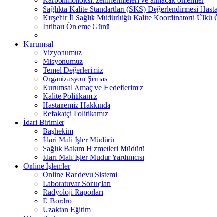
Karbonmonoksit zehirlenmeleri ve alınacak önlemler
Sağlıkta Kalite Standartları (SKS) Değerlendirmesi Hasta
Kırşehir İl Sağlık Müdürlüğü Kalite Koordinatörü Ülk
İntiharı Önleme Günü
Kurumsal
Vizyonumuz
Misyonumuz
Temel Değerlerimiz
Organizasyon Şeması
Kurumsal Amaç ve Hedeflerimiz
Kalite Politikamız
Hastanemiz Hakkında
Refakatçi Politikamız
İdari Birimler
Başhekim
İdari Mali İşler Müdürü
Sağlık Bakım Hizmetleri Müdürü
İdari Mali İşler Müdür Yardımcısı
Online İşlemler
Online Randevu Sistemi
Laboratuvar Sonuçları
Radyoloji Raporları
E-Bordro
Uzaktan Eğitim