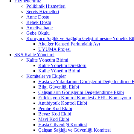
Hizmetlerimiz
Poliklinik Hizmetleri
Servis Hizmetleri
Anne Dostu
Bebek Dostu
Ameliyathane
Gebe Okulu
Koruyucu Sağlık ve Sağlığın Geliştirilmesine Yönelik Etk
Akciğer Kanseri Farkındalık Ayı
UYUMA Projesi
SKS Kalite Yönetimi
Kalite Yönetim Birimi
Kalite Yönetim Direktörü
Kalite Yönetim Birimi
Komiteler ve Ekipler
Hasta ve Yakınlarının Görüşlerini Değerlendirme E
Bilgi Güvenliği Ekibi
Çalışanların Görüşlerini Değerlendirme Ekibi
Enfeksiyon Kontrol Komitesi / EHU Komisyonu
Antibiyotik Kontrol Ekibi
Pembe Kod Ekibi
Beyaz Kod Ekibi
Mavi Kod Ekibi
Hasta Güvenliği Komitesi
Çalışan Sağlığı ve Güvenliği Komitesi