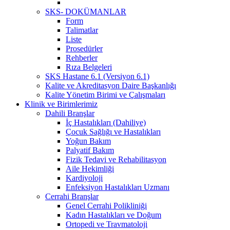
SKS- DOKÜMANLAR
Form
Talimatlar
Liste
Prosedürler
Rehberler
Rıza Belgeleri
SKS Hastane 6.1 (Versiyon 6.1)
Kalite ve Akreditasyon Daire Başkanlığı
Kalite Yönetim Birimi ve Çalışmaları
Klinik ve Birimlerimiz
Dahili Branşlar
İç Hastalıkları (Dahiliye)
Çocuk Sağlığı ve Hastalıkları
Yoğun Bakım
Palyatif Bakım
Fizik Tedavi ve Rehabilitasyon
Aile Hekimliği
Kardiyoloji
Enfeksiyon Hastalıkları Uzmanı
Cerrahi Branşlar
Genel Cerrahi Polikliniği
Kadın Hastalıkları ve Doğum
Ortopedi ve Travmatoloji