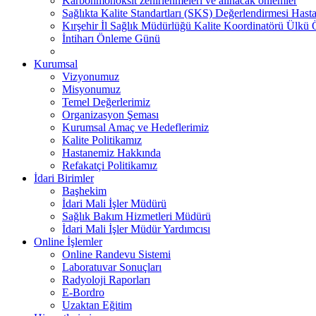
Karbonmonoksit zehirlenmeleri ve alınacak önlemler
Sağlıkta Kalite Standartları (SKS) Değerlendirmesi Hasta
Kırşehir İl Sağlık Müdürlüğü Kalite Koordinatörü Ülk
İntiharı Önleme Günü
Kurumsal
Vizyonumuz
Misyonumuz
Temel Değerlerimiz
Organizasyon Şeması
Kurumsal Amaç ve Hedeflerimiz
Kalite Politikamız
Hastanemiz Hakkında
Refakatçi Politikamız
İdari Birimler
Başhekim
İdari Mali İşler Müdürü
Sağlık Bakım Hizmetleri Müdürü
İdari Mali İşler Müdür Yardımcısı
Online İşlemler
Online Randevu Sistemi
Laboratuvar Sonuçları
Radyoloji Raporları
E-Bordro
Uzaktan Eğitim