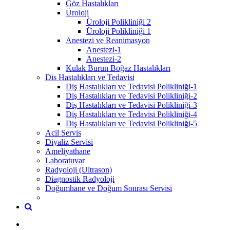
Göz Hastalıkları
Üroloji
Üroloji Polikliniği 2
Üroloji Polikliniği 1
Anestezi ve Reanimasyon
Anestezi-1
Anestezi-2
Kulak Burun Boğaz Hastalıkları
Dis Hastalıkları ve Tedavisi
Diş Hastalıkları ve Tedavisi Polikliniği-1
Diş Hastalıkları ve Tedavisi Polikliniği-2
Diş Hastalıkları ve Tedavisi Polikliniği-3
Diş Hastalıkları ve Tedavisi Polikliniği-4
Diş Hastalıkları ve Tedavisi Polikliniği-5
Acil Servis
Diyaliz Servisi
Ameliyathane
Laboratuvar
Radyoloji (Ultrason)
Diagnostik Radyoloji
Doğumhane ve Doğum Sonrası Servisi