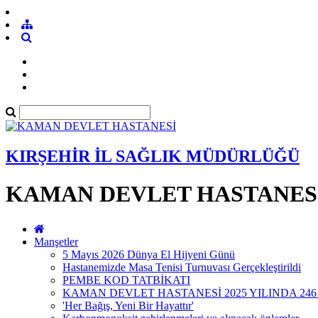
KIRŞEHİR İL SAĞLIK MÜDÜRLÜĞÜ
KAMAN DEVLET HASTANES
Manşetler
5 Mayıs 2026 Dünya El Hijyeni Günü
Hastanemizde Masa Tenisi Turnuvası Gerçekleştirildi
PEMBE KOD TATBİKATI
KAMAN DEVLET HASTANESİ 2025 YILINDA 246
'Her Bağış, Yeni Bir Hayattır'