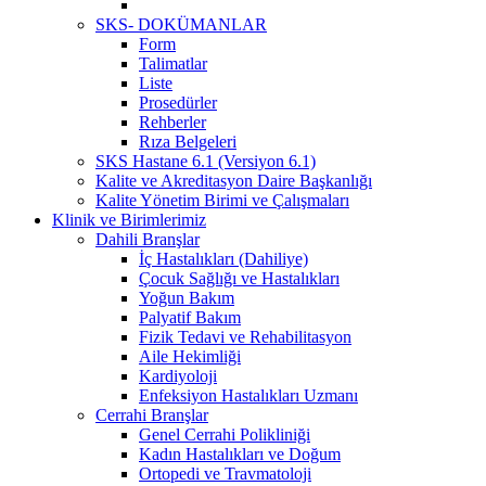
SKS- DOKÜMANLAR
Form
Talimatlar
Liste
Prosedürler
Rehberler
Rıza Belgeleri
SKS Hastane 6.1 (Versiyon 6.1)
Kalite ve Akreditasyon Daire Başkanlığı
Kalite Yönetim Birimi ve Çalışmaları
Klinik ve Birimlerimiz
Dahili Branşlar
İç Hastalıkları (Dahiliye)
Çocuk Sağlığı ve Hastalıkları
Yoğun Bakım
Palyatif Bakım
Fizik Tedavi ve Rehabilitasyon
Aile Hekimliği
Kardiyoloji
Enfeksiyon Hastalıkları Uzmanı
Cerrahi Branşlar
Genel Cerrahi Polikliniği
Kadın Hastalıkları ve Doğum
Ortopedi ve Travmatoloji