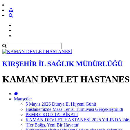
KIRŞEHİR İL SAĞLIK MÜDÜRLÜĞÜ
KAMAN DEVLET HASTANES
Manşetler
5 Mayıs 2026 Dünya El Hijyeni Günü
Hastanemizde Masa Tenisi Turnuvası Gerçekleştirildi
PEMBE KOD TATBİKATI
KAMAN DEVLET HASTANESİ 2025 YILINDA 246
'Her Bağış, Yeni Bir Hayattır'