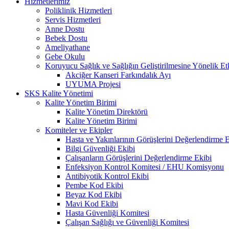
Hizmetlerimiz
Poliklinik Hizmetleri
Servis Hizmetleri
Anne Dostu
Bebek Dostu
Ameliyathane
Gebe Okulu
Koruyucu Sağlık ve Sağlığın Geliştirilmesine Yönelik Etk
Akciğer Kanseri Farkındalık Ayı
UYUMA Projesi
SKS Kalite Yönetimi
Kalite Yönetim Birimi
Kalite Yönetim Direktörü
Kalite Yönetim Birimi
Komiteler ve Ekipler
Hasta ve Yakınlarının Görüşlerini Değerlendirme E
Bilgi Güvenliği Ekibi
Çalışanların Görüşlerini Değerlendirme Ekibi
Enfeksiyon Kontrol Komitesi / EHU Komisyonu
Antibiyotik Kontrol Ekibi
Pembe Kod Ekibi
Beyaz Kod Ekibi
Mavi Kod Ekibi
Hasta Güvenliği Komitesi
Çalışan Sağlığı ve Güvenliği Komitesi