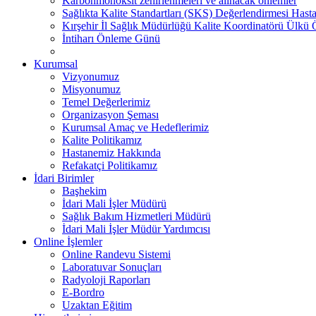
Karbonmonoksit zehirlenmeleri ve alınacak önlemler
Sağlıkta Kalite Standartları (SKS) Değerlendirmesi Hasta
Kırşehir İl Sağlık Müdürlüğü Kalite Koordinatörü Ülk
İntiharı Önleme Günü
Kurumsal
Vizyonumuz
Misyonumuz
Temel Değerlerimiz
Organizasyon Şeması
Kurumsal Amaç ve Hedeflerimiz
Kalite Politikamız
Hastanemiz Hakkında
Refakatçi Politikamız
İdari Birimler
Başhekim
İdari Mali İşler Müdürü
Sağlık Bakım Hizmetleri Müdürü
İdari Mali İşler Müdür Yardımcısı
Online İşlemler
Online Randevu Sistemi
Laboratuvar Sonuçları
Radyoloji Raporları
E-Bordro
Uzaktan Eğitim