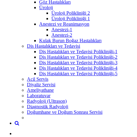
Göz Hastalıkları
Üroloji
Üroloji Polikliniği 2
Üroloji Polikliniği 1
Anestezi ve Reanimasyon
Anestezi-1
Anestezi-2
Kulak Burun Boğaz Hastalıkları
Dis Hastalıkları ve Tedavisi
Diş Hastalıkları ve Tedavisi Polikliniği-1
Diş Hastalıkları ve Tedavisi Polikliniği-2
Diş Hastalıkları ve Tedavisi Polikliniği-3
Diş Hastalıkları ve Tedavisi Polikliniği-4
Diş Hastalıkları ve Tedavisi Polikliniği-5
Acil Servis
Diyaliz Servisi
Ameliyathane
Laboratuvar
Radyoloji (Ultrason)
Diagnostik Radyoloji
Doğumhane ve Doğum Sonrası Servisi