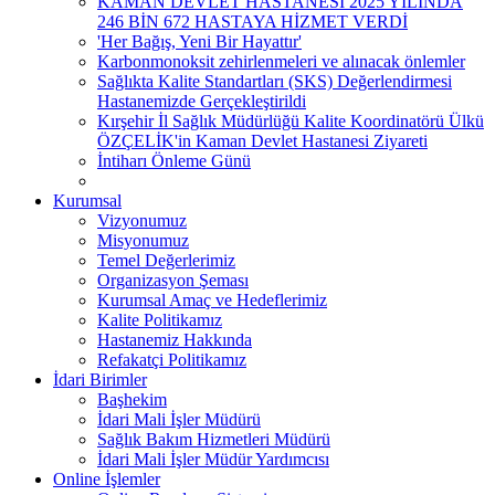
KAMAN DEVLET HASTANESİ 2025 YILINDA
246 BİN 672 HASTAYA HİZMET VERDİ
'Her Bağış, Yeni Bir Hayattır'
Karbonmonoksit zehirlenmeleri ve alınacak önlemler
Sağlıkta Kalite Standartları (SKS) Değerlendirmesi
Hastanemizde Gerçekleştirildi
Kırşehir İl Sağlık Müdürlüğü Kalite Koordinatörü Ülkü
ÖZÇELİK'in Kaman Devlet Hastanesi Ziyareti
İntiharı Önleme Günü
Kurumsal
Vizyonumuz
Misyonumuz
Temel Değerlerimiz
Organizasyon Şeması
Kurumsal Amaç ve Hedeflerimiz
Kalite Politikamız
Hastanemiz Hakkında
Refakatçi Politikamız
İdari Birimler
Başhekim
İdari Mali İşler Müdürü
Sağlık Bakım Hizmetleri Müdürü
İdari Mali İşler Müdür Yardımcısı
Online İşlemler