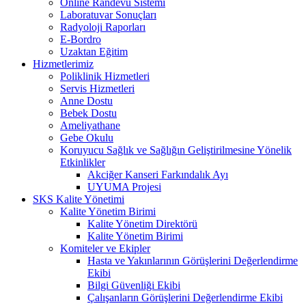
Online Randevu Sistemi
Laboratuvar Sonuçları
Radyoloji Raporları
E-Bordro
Uzaktan Eğitim
Hizmetlerimiz
Poliklinik Hizmetleri
Servis Hizmetleri
Anne Dostu
Bebek Dostu
Ameliyathane
Gebe Okulu
Koruyucu Sağlık ve Sağlığın Geliştirilmesine Yönelik
Etkinlikler
Akciğer Kanseri Farkındalık Ayı
UYUMA Projesi
SKS Kalite Yönetimi
Kalite Yönetim Birimi
Kalite Yönetim Direktörü
Kalite Yönetim Birimi
Komiteler ve Ekipler
Hasta ve Yakınlarının Görüşlerini Değerlendirme
Ekibi
Bilgi Güvenliği Ekibi
Çalışanların Görüşlerini Değerlendirme Ekibi