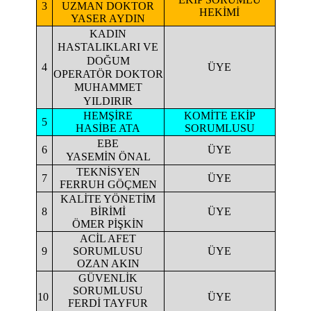
UZMAN DOKTOR
3
HEKİMİ
YASER AYDIN
KADIN
HASTALIKLARI VE
DOĞUM
4
ÜYE
OPERATÖR DOKTOR
MUHAMMET
YILDIRIR
HEMŞİRE
KOMİTE EKİP
5
HASİBE ATA
SORUMLUSU
EBE
6
ÜYE
YASEMİN ÖNAL
TEKNİSYEN
7
ÜYE
FERRUH GÖÇMEN
KALİTE YÖNETİM
8
BİRİMİ
ÜYE
ÖMER PİŞKİN
ACİL AFET
9
SORUMLUSU
ÜYE
OZAN AKIN
GÜVENLİK
SORUMLUSU
10
ÜYE
FERDİ TAYFUR