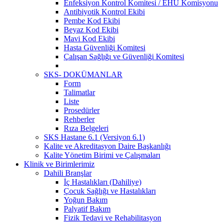
Enfeksiyon Kontrol Komitesi / EHU Komisyonu
Antibiyotik Kontrol Ekibi
Pembe Kod Ekibi
Beyaz Kod Ekibi
Mavi Kod Ekibi
Hasta Güvenliği Komitesi
Çalışan Sağlığı ve Güvenliği Komitesi
SKS- DOKÜMANLAR
Form
Talimatlar
Liste
Prosedürler
Rehberler
Rıza Belgeleri
SKS Hastane 6.1 (Versiyon 6.1)
Kalite ve Akreditasyon Daire Başkanlığı
Kalite Yönetim Birimi ve Çalışmaları
Klinik ve Birimlerimiz
Dahili Branşlar
İç Hastalıkları (Dahiliye)
Çocuk Sağlığı ve Hastalıkları
Yoğun Bakım
Palyatif Bakım
Fizik Tedavi ve Rehabilitasyon