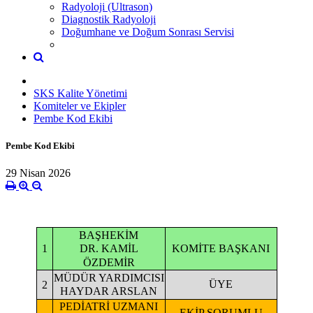
Radyoloji (Ultrason)
Diagnostik Radyoloji
Doğumhane ve Doğum Sonrası Servisi
SKS Kalite Yönetimi
Komiteler ve Ekipler
Pembe Kod Ekibi
Pembe Kod Ekibi
29 Nisan 2026
BAŞHEKİM
1
KOMİTE BAŞKANI
DR. KAMİL
ÖZDEMİR
MÜDÜR YARDIMCISI
ÜYE
2
HAYDAR ARSLAN
PEDİATRİ UZMANI
EKİP SORUMLU