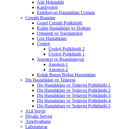
Aile Hekimliği
Kardiyoloji
Enfeksiyon Hastalıkları Uzmanı
Cerrahi Branşlar
Genel Cerrahi Polikliniği
Kadın Hastalıkları ve Doğum
Ortopedi ve Travmatoloji
Göz Hastalıkları
Üroloji
Üroloji Polikliniği 2
Üroloji Polikliniği 1
Anestezi ve Reanimasyon
Anestezi-1
Anestezi-2
Kulak Burun Boğaz Hastalıkları
Dis Hastalıkları ve Tedavisi
Diş Hastalıkları ve Tedavisi Polikliniği-1
Diş Hastalıkları ve Tedavisi Polikliniği-2
Diş Hastalıkları ve Tedavisi Polikliniği-3
Diş Hastalıkları ve Tedavisi Polikliniği-4
Diş Hastalıkları ve Tedavisi Polikliniği-5
Acil Servis
Diyaliz Servisi
Ameliyathane
Laboratuvar