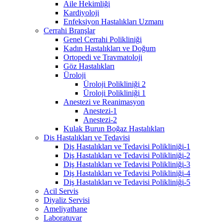
Aile Hekimliği
Kardiyoloji
Enfeksiyon Hastalıkları Uzmanı
Cerrahi Branşlar
Genel Cerrahi Polikliniği
Kadın Hastalıkları ve Doğum
Ortopedi ve Travmatoloji
Göz Hastalıkları
Üroloji
Üroloji Polikliniği 2
Üroloji Polikliniği 1
Anestezi ve Reanimasyon
Anestezi-1
Anestezi-2
Kulak Burun Boğaz Hastalıkları
Dis Hastalıkları ve Tedavisi
Diş Hastalıkları ve Tedavisi Polikliniği-1
Diş Hastalıkları ve Tedavisi Polikliniği-2
Diş Hastalıkları ve Tedavisi Polikliniği-3
Diş Hastalıkları ve Tedavisi Polikliniği-4
Diş Hastalıkları ve Tedavisi Polikliniği-5
Acil Servis
Diyaliz Servisi
Ameliyathane
Laboratuvar