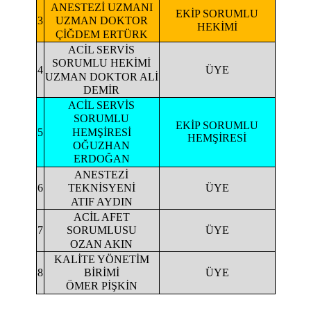
ANESTEZİ UZMANI
EKİP SORUMLU
3
UZMAN DOKTOR
HEKİMİ
ÇİĞDEM ERTÜRK
ACİL SERVİS
SORUMLU HEKİMİ
4
ÜYE
UZMAN DOKTOR ALİ
DEMİR
ACİL SERVİS
SORUMLU
EKİP SORUMLU
HEMŞİRESİ
5
HEMŞİRESİ
OĞUZHAN
ERDOĞAN
ANESTEZİ
6
ÜYE
TEKNİSYENİ
ATIF AYDIN
ACİL AFET
7
ÜYE
SORUMLUSU
OZAN AKIN
KALİTE YÖNETİM
8
ÜYE
BİRİMİ
ÖMER PİŞKİN