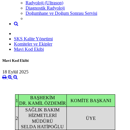
Radyoloji (Ultrason)
Diagnostik Radyoloji
Doğumhane ve Doğum Sonrası Servisi
SKS Kalite Yönetimi
Komiteler ve Ekipler
Mavi Kod Ekibi
Mavi Kod Ekibi
18 Eylül 2025
BAŞHEKİM
1
KOMİTE BAŞKANI
DR. KAMİL ÖZDEMİR
SAĞLIK BAKIM
HİZMETLERİ
2
ÜYE
MÜDÜRÜ
SELDA HATİPOĞLU