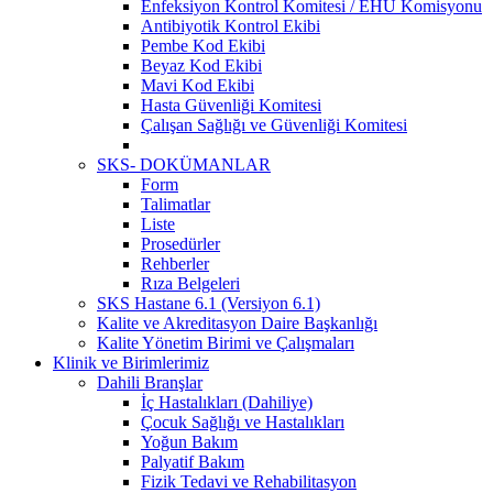
Enfeksiyon Kontrol Komitesi / EHU Komisyonu
Antibiyotik Kontrol Ekibi
Pembe Kod Ekibi
Beyaz Kod Ekibi
Mavi Kod Ekibi
Hasta Güvenliği Komitesi
Çalışan Sağlığı ve Güvenliği Komitesi
SKS- DOKÜMANLAR
Form
Talimatlar
Liste
Prosedürler
Rehberler
Rıza Belgeleri
SKS Hastane 6.1 (Versiyon 6.1)
Kalite ve Akreditasyon Daire Başkanlığı
Kalite Yönetim Birimi ve Çalışmaları
Klinik ve Birimlerimiz
Dahili Branşlar
İç Hastalıkları (Dahiliye)
Çocuk Sağlığı ve Hastalıkları
Yoğun Bakım
Palyatif Bakım
Fizik Tedavi ve Rehabilitasyon