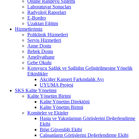
Online Randevu Sistemi
Laboratuvar Sonuçları
Radyoloji Raporları
E-Bordro
Uzaktan Eğitim
Hizmetlerimiz
Poliklinik Hizmetleri
Servis Hizmetleri
Anne Dostu
Bebek Dostu
Ameliyathane
Gebe Okulu
Koruyucu Sağlık ve Sağlığın Geliştirilmesine Yönelik
Etkinlikler
Akciğer Kanseri Farkındalık Ayı
UYUMA Projesi
SKS Kalite Yönetimi
Kalite Yönetim Birimi
Kalite Yönetim Direktörü
Kalite Yönetim Birimi
Komiteler ve Ekipler
Hasta ve Yakınlarının Görüşlerini Değerlendirme
Ekibi
Bilgi Güvenliği Ekibi
Çalışanların Görüşlerini Değerlendirme Ekibi