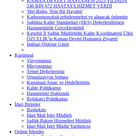
KAMAN DEVLET HASTANESİ 2025 YILINDA
246 BİN 672 HASTAYA HİZMET VERDİ
'Her Bağış, Yeni Bir Hayattır'
Karbonmonoksit zehirlenmeleri ve alınacak önlemler
Sağlıkta Kalite Standartları (SKS) Değerlendirmesi
Hastanemizde Gerçekleştirildi
Kırşehir İl Sağlık Müdürlüğü Kalite Koordinatörü Ülkü
ÖZÇELİK'in Kaman Devlet Hastanesi Ziyareti
İntiharı Önleme Günü
Kurumsal
Vizyonumuz
Misyonumuz
Temel Değerlerimiz
Organizasyon Şeması
Kurumsal Amaç ve Hedeflerimiz
Kalite Politikamız
Hastanemiz Hakkında
Refakatçi Politikamız
İdari Birimler
Başhekim
İdari Mali İşler Müdürü
Sağlık Bakım Hizmetleri Müdürü
İdari Mali İşler Müdür Yardımcısı
Online İşlemler