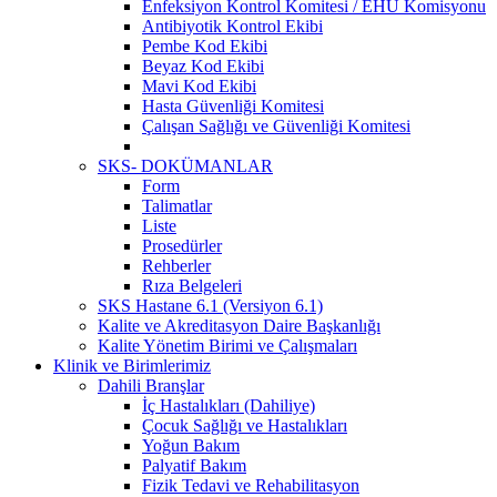
Enfeksiyon Kontrol Komitesi / EHU Komisyonu
Antibiyotik Kontrol Ekibi
Pembe Kod Ekibi
Beyaz Kod Ekibi
Mavi Kod Ekibi
Hasta Güvenliği Komitesi
Çalışan Sağlığı ve Güvenliği Komitesi
SKS- DOKÜMANLAR
Form
Talimatlar
Liste
Prosedürler
Rehberler
Rıza Belgeleri
SKS Hastane 6.1 (Versiyon 6.1)
Kalite ve Akreditasyon Daire Başkanlığı
Kalite Yönetim Birimi ve Çalışmaları
Klinik ve Birimlerimiz
Dahili Branşlar
İç Hastalıkları (Dahiliye)
Çocuk Sağlığı ve Hastalıkları
Yoğun Bakım
Palyatif Bakım
Fizik Tedavi ve Rehabilitasyon