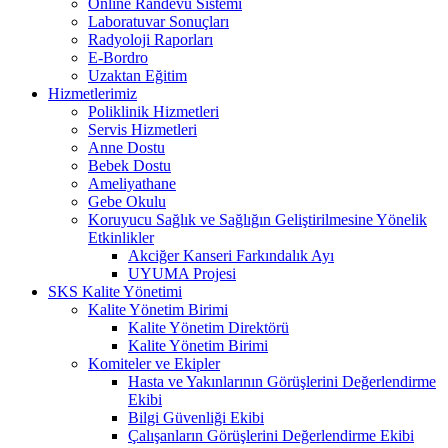
Online Randevu Sistemi
Laboratuvar Sonuçları
Radyoloji Raporları
E-Bordro
Uzaktan Eğitim
Hizmetlerimiz
Poliklinik Hizmetleri
Servis Hizmetleri
Anne Dostu
Bebek Dostu
Ameliyathane
Gebe Okulu
Koruyucu Sağlık ve Sağlığın Geliştirilmesine Yönelik
Etkinlikler
Akciğer Kanseri Farkındalık Ayı
UYUMA Projesi
SKS Kalite Yönetimi
Kalite Yönetim Birimi
Kalite Yönetim Direktörü
Kalite Yönetim Birimi
Komiteler ve Ekipler
Hasta ve Yakınlarının Görüşlerini Değerlendirme
Ekibi
Bilgi Güvenliği Ekibi
Çalışanların Görüşlerini Değerlendirme Ekibi