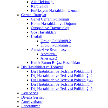
Aile Hekimliği
Kardiyoloji
Enfeksiyon Hastalıkları Uzmanı
Cerrahi Branşlar
Genel Cerrahi Polikliniği
Kadın Hastalıkları ve Doğum
Ortopedi ve Travmatoloji
Göz Hastalıkları
Üroloji
Üroloji Polikliniği 2
Üroloji Polikliniği 1
Anestezi ve Reanimasyon
Anestezi-1
Anestezi-2
Kulak Burun Boğaz Hastalıkları
Dis Hastalıkları ve Tedavisi
Diş Hastalıkları ve Tedavisi Polikliniği-1
Diş Hastalıkları ve Tedavisi Polikliniği-2
Diş Hastalıkları ve Tedavisi Polikliniği-3
Diş Hastalıkları ve Tedavisi Polikliniği-4
Diş Hastalıkları ve Tedavisi Polikliniği-5
Acil Servis
Diyaliz Servisi
Ameliyathane
Laboratuvar