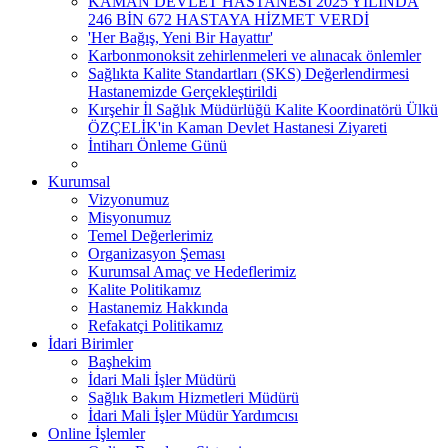
KAMAN DEVLET HASTANESİ 2025 YILINDA
246 BİN 672 HASTAYA HİZMET VERDİ
'Her Bağış, Yeni Bir Hayattır'
Karbonmonoksit zehirlenmeleri ve alınacak önlemler
Sağlıkta Kalite Standartları (SKS) Değerlendirmesi
Hastanemizde Gerçekleştirildi
Kırşehir İl Sağlık Müdürlüğü Kalite Koordinatörü Ülkü
ÖZÇELİK'in Kaman Devlet Hastanesi Ziyareti
İntiharı Önleme Günü
Kurumsal
Vizyonumuz
Misyonumuz
Temel Değerlerimiz
Organizasyon Şeması
Kurumsal Amaç ve Hedeflerimiz
Kalite Politikamız
Hastanemiz Hakkında
Refakatçi Politikamız
İdari Birimler
Başhekim
İdari Mali İşler Müdürü
Sağlık Bakım Hizmetleri Müdürü
İdari Mali İşler Müdür Yardımcısı
Online İşlemler