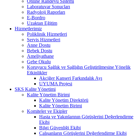
Online Randevu Sistemi
Laboratuvar Sonuçları
Radyoloji Raporları
E-Bordro
Uzaktan Eğitim
Hizmetlerimiz
Poliklinik Hizmetleri
Servis Hizmetleri
Anne Dostu
Bebek Dostu
Ameliyathane
Gebe Okulu
Koruyucu Sağlık ve Sağlığın Geliştirilmesine Yönelik
Etkinlikler
Akciğer Kanseri Farkındalık Ayı
UYUMA Projesi
SKS Kalite Yönetimi
Kalite Yönetim Birimi
Kalite Yönetim Direktörü
Kalite Yönetim Birimi
Komiteler ve Ekipler
Hasta ve Yakınlarının Görüşlerini Değerlendirme
Ekibi
Bilgi Güvenliği Ekibi
Çalışanların Görüşlerini Değerlendirme Ekibi