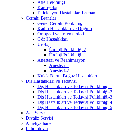
Aile Hekimliği
Kardiyoloji
Enfeksiyon Hastalıkları Uzmanı
Cerrahi Branşlar
Genel Cerrahi Polikliniği
Kadın Hastalıkları ve Doğum
Ortopedi ve Travmatoloji
Göz Hastalıkları
Üroloji
Üroloji Polikliniği 2
Üroloji Polikliniği 1
Anestezi ve Reanimasyon
Anestezi-1
Anestezi-2
Kulak Burun Boğaz Hastalıkları
Dis Hastalıkları ve Tedavisi
Diş Hastalıkları ve Tedavisi Polikliniği-1
Diş Hastalıkları ve Tedavisi Polikliniği-2
Diş Hastalıkları ve Tedavisi Polikliniği-3
Diş Hastalıkları ve Tedavisi Polikliniği-4
Diş Hastalıkları ve Tedavisi Polikliniği-5
Acil Servis
Diyaliz Servisi
Ameliyathane
Laboratuvar