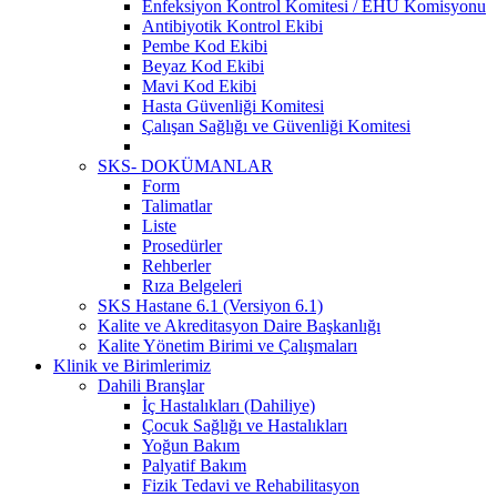
Enfeksiyon Kontrol Komitesi / EHU Komisyonu
Antibiyotik Kontrol Ekibi
Pembe Kod Ekibi
Beyaz Kod Ekibi
Mavi Kod Ekibi
Hasta Güvenliği Komitesi
Çalışan Sağlığı ve Güvenliği Komitesi
SKS- DOKÜMANLAR
Form
Talimatlar
Liste
Prosedürler
Rehberler
Rıza Belgeleri
SKS Hastane 6.1 (Versiyon 6.1)
Kalite ve Akreditasyon Daire Başkanlığı
Kalite Yönetim Birimi ve Çalışmaları
Klinik ve Birimlerimiz
Dahili Branşlar
İç Hastalıkları (Dahiliye)
Çocuk Sağlığı ve Hastalıkları
Yoğun Bakım
Palyatif Bakım
Fizik Tedavi ve Rehabilitasyon