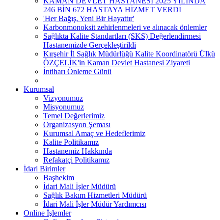
KAMAN DEVLET HASTANESİ 2025 YILINDA
246 BİN 672 HASTAYA HİZMET VERDİ
'Her Bağış, Yeni Bir Hayattır'
Karbonmonoksit zehirlenmeleri ve alınacak önlemler
Sağlıkta Kalite Standartları (SKS) Değerlendirmesi
Hastanemizde Gerçekleştirildi
Kırşehir İl Sağlık Müdürlüğü Kalite Koordinatörü Ülkü
ÖZÇELİK'in Kaman Devlet Hastanesi Ziyareti
İntiharı Önleme Günü
Kurumsal
Vizyonumuz
Misyonumuz
Temel Değerlerimiz
Organizasyon Şeması
Kurumsal Amaç ve Hedeflerimiz
Kalite Politikamız
Hastanemiz Hakkında
Refakatçi Politikamız
İdari Birimler
Başhekim
İdari Mali İşler Müdürü
Sağlık Bakım Hizmetleri Müdürü
İdari Mali İşler Müdür Yardımcısı
Online İşlemler