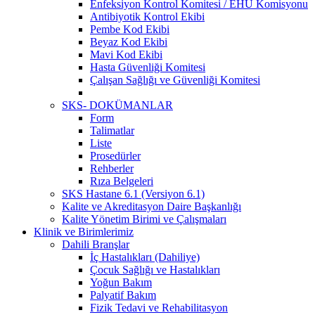
Enfeksiyon Kontrol Komitesi / EHU Komisyonu
Antibiyotik Kontrol Ekibi
Pembe Kod Ekibi
Beyaz Kod Ekibi
Mavi Kod Ekibi
Hasta Güvenliği Komitesi
Çalışan Sağlığı ve Güvenliği Komitesi
SKS- DOKÜMANLAR
Form
Talimatlar
Liste
Prosedürler
Rehberler
Rıza Belgeleri
SKS Hastane 6.1 (Versiyon 6.1)
Kalite ve Akreditasyon Daire Başkanlığı
Kalite Yönetim Birimi ve Çalışmaları
Klinik ve Birimlerimiz
Dahili Branşlar
İç Hastalıkları (Dahiliye)
Çocuk Sağlığı ve Hastalıkları
Yoğun Bakım
Palyatif Bakım
Fizik Tedavi ve Rehabilitasyon