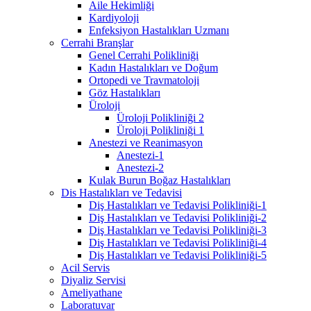
Aile Hekimliği
Kardiyoloji
Enfeksiyon Hastalıkları Uzmanı
Cerrahi Branşlar
Genel Cerrahi Polikliniği
Kadın Hastalıkları ve Doğum
Ortopedi ve Travmatoloji
Göz Hastalıkları
Üroloji
Üroloji Polikliniği 2
Üroloji Polikliniği 1
Anestezi ve Reanimasyon
Anestezi-1
Anestezi-2
Kulak Burun Boğaz Hastalıkları
Dis Hastalıkları ve Tedavisi
Diş Hastalıkları ve Tedavisi Polikliniği-1
Diş Hastalıkları ve Tedavisi Polikliniği-2
Diş Hastalıkları ve Tedavisi Polikliniği-3
Diş Hastalıkları ve Tedavisi Polikliniği-4
Diş Hastalıkları ve Tedavisi Polikliniği-5
Acil Servis
Diyaliz Servisi
Ameliyathane
Laboratuvar