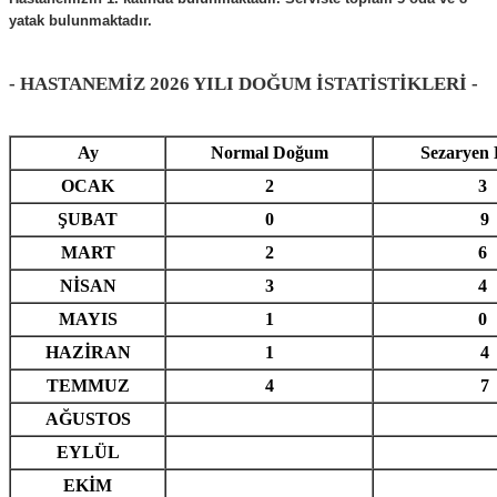
yatak bulunmaktadır.
- HASTANEMİZ 2026 YILI DOĞUM İSTATİSTİKLERİ -
Ay
Normal Doğum
Sezaryen
OCAK
2
3
ŞUBAT
0
9
MART
2
6
NİSAN
3
4
MAYIS
1
0
HAZİRAN
1
4
TEMMUZ
4
7
AĞUSTOS
EYLÜL
EKİM