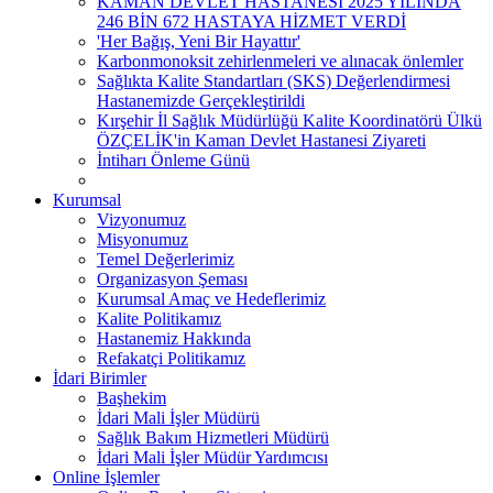
KAMAN DEVLET HASTANESİ 2025 YILINDA
246 BİN 672 HASTAYA HİZMET VERDİ
'Her Bağış, Yeni Bir Hayattır'
Karbonmonoksit zehirlenmeleri ve alınacak önlemler
Sağlıkta Kalite Standartları (SKS) Değerlendirmesi
Hastanemizde Gerçekleştirildi
Kırşehir İl Sağlık Müdürlüğü Kalite Koordinatörü Ülkü
ÖZÇELİK'in Kaman Devlet Hastanesi Ziyareti
İntiharı Önleme Günü
Kurumsal
Vizyonumuz
Misyonumuz
Temel Değerlerimiz
Organizasyon Şeması
Kurumsal Amaç ve Hedeflerimiz
Kalite Politikamız
Hastanemiz Hakkında
Refakatçi Politikamız
İdari Birimler
Başhekim
İdari Mali İşler Müdürü
Sağlık Bakım Hizmetleri Müdürü
İdari Mali İşler Müdür Yardımcısı
Online İşlemler