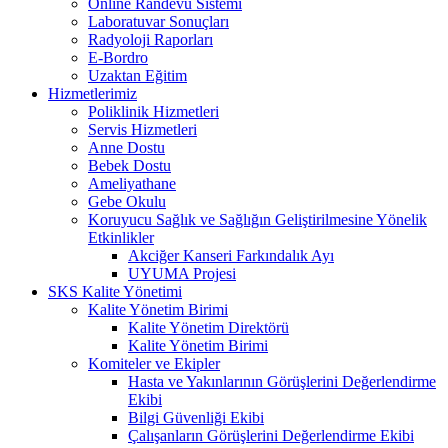
Online Randevu Sistemi
Laboratuvar Sonuçları
Radyoloji Raporları
E-Bordro
Uzaktan Eğitim
Hizmetlerimiz
Poliklinik Hizmetleri
Servis Hizmetleri
Anne Dostu
Bebek Dostu
Ameliyathane
Gebe Okulu
Koruyucu Sağlık ve Sağlığın Geliştirilmesine Yönelik
Etkinlikler
Akciğer Kanseri Farkındalık Ayı
UYUMA Projesi
SKS Kalite Yönetimi
Kalite Yönetim Birimi
Kalite Yönetim Direktörü
Kalite Yönetim Birimi
Komiteler ve Ekipler
Hasta ve Yakınlarının Görüşlerini Değerlendirme
Ekibi
Bilgi Güvenliği Ekibi
Çalışanların Görüşlerini Değerlendirme Ekibi