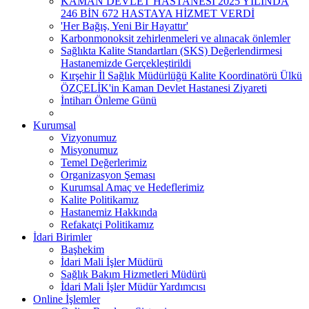
KAMAN DEVLET HASTANESİ 2025 YILINDA
246 BİN 672 HASTAYA HİZMET VERDİ
'Her Bağış, Yeni Bir Hayattır'
Karbonmonoksit zehirlenmeleri ve alınacak önlemler
Sağlıkta Kalite Standartları (SKS) Değerlendirmesi
Hastanemizde Gerçekleştirildi
Kırşehir İl Sağlık Müdürlüğü Kalite Koordinatörü Ülkü
ÖZÇELİK'in Kaman Devlet Hastanesi Ziyareti
İntiharı Önleme Günü
Kurumsal
Vizyonumuz
Misyonumuz
Temel Değerlerimiz
Organizasyon Şeması
Kurumsal Amaç ve Hedeflerimiz
Kalite Politikamız
Hastanemiz Hakkında
Refakatçi Politikamız
İdari Birimler
Başhekim
İdari Mali İşler Müdürü
Sağlık Bakım Hizmetleri Müdürü
İdari Mali İşler Müdür Yardımcısı
Online İşlemler