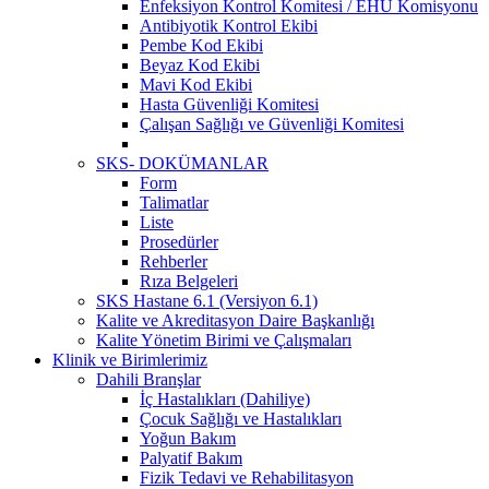
Enfeksiyon Kontrol Komitesi / EHU Komisyonu
Antibiyotik Kontrol Ekibi
Pembe Kod Ekibi
Beyaz Kod Ekibi
Mavi Kod Ekibi
Hasta Güvenliği Komitesi
Çalışan Sağlığı ve Güvenliği Komitesi
SKS- DOKÜMANLAR
Form
Talimatlar
Liste
Prosedürler
Rehberler
Rıza Belgeleri
SKS Hastane 6.1 (Versiyon 6.1)
Kalite ve Akreditasyon Daire Başkanlığı
Kalite Yönetim Birimi ve Çalışmaları
Klinik ve Birimlerimiz
Dahili Branşlar
İç Hastalıkları (Dahiliye)
Çocuk Sağlığı ve Hastalıkları
Yoğun Bakım
Palyatif Bakım
Fizik Tedavi ve Rehabilitasyon