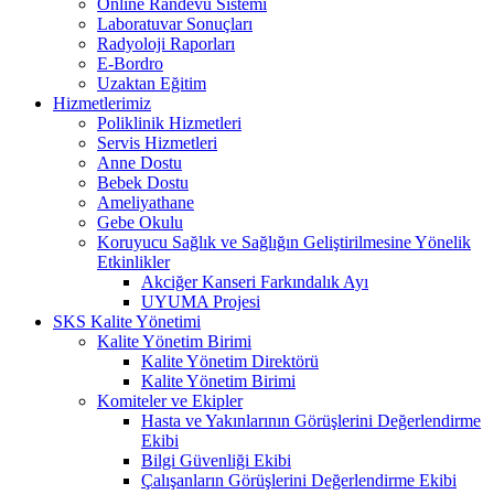
Online Randevu Sistemi
Laboratuvar Sonuçları
Radyoloji Raporları
E-Bordro
Uzaktan Eğitim
Hizmetlerimiz
Poliklinik Hizmetleri
Servis Hizmetleri
Anne Dostu
Bebek Dostu
Ameliyathane
Gebe Okulu
Koruyucu Sağlık ve Sağlığın Geliştirilmesine Yönelik
Etkinlikler
Akciğer Kanseri Farkındalık Ayı
UYUMA Projesi
SKS Kalite Yönetimi
Kalite Yönetim Birimi
Kalite Yönetim Direktörü
Kalite Yönetim Birimi
Komiteler ve Ekipler
Hasta ve Yakınlarının Görüşlerini Değerlendirme
Ekibi
Bilgi Güvenliği Ekibi
Çalışanların Görüşlerini Değerlendirme Ekibi