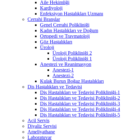
Aile Hekimliği
Kardiyoloji
Enfeksiyon Hastalıkları Uzmanı
Cerrahi Branşlar
Genel Cerrahi Polikliniği
Kadın Hastalıkları ve Doğum
Ortopedi ve Travmatoloji
Göz Hastalıkları
Üroloji
Üroloji Polikliniği 2
Üroloji Polikliniği 1
Anestezi ve Reanimasyon
Anestezi-1
Anestezi-2
Kulak Burun Boğaz Hastalıkları
Dis Hastalıkları ve Tedavisi
Diş Hastalıkları ve Tedavisi Polikliniği-1
Diş Hastalıkları ve Tedavisi Polikliniği-2
Diş Hastalıkları ve Tedavisi Polikliniği-3
Diş Hastalıkları ve Tedavisi Polikliniği-4
Diş Hastalıkları ve Tedavisi Polikliniği-5
Acil Servis
Diyaliz Servisi
Ameliyathane
Laboratuvar