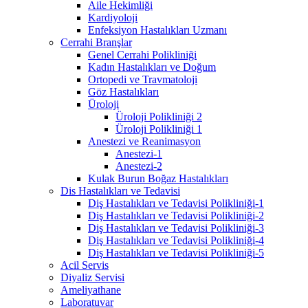
Aile Hekimliği
Kardiyoloji
Enfeksiyon Hastalıkları Uzmanı
Cerrahi Branşlar
Genel Cerrahi Polikliniği
Kadın Hastalıkları ve Doğum
Ortopedi ve Travmatoloji
Göz Hastalıkları
Üroloji
Üroloji Polikliniği 2
Üroloji Polikliniği 1
Anestezi ve Reanimasyon
Anestezi-1
Anestezi-2
Kulak Burun Boğaz Hastalıkları
Dis Hastalıkları ve Tedavisi
Diş Hastalıkları ve Tedavisi Polikliniği-1
Diş Hastalıkları ve Tedavisi Polikliniği-2
Diş Hastalıkları ve Tedavisi Polikliniği-3
Diş Hastalıkları ve Tedavisi Polikliniği-4
Diş Hastalıkları ve Tedavisi Polikliniği-5
Acil Servis
Diyaliz Servisi
Ameliyathane
Laboratuvar