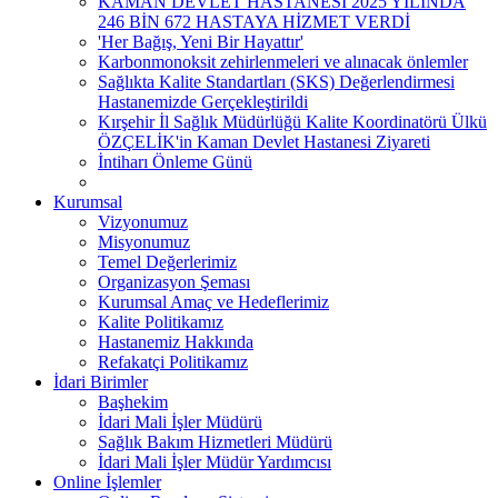
KAMAN DEVLET HASTANESİ 2025 YILINDA
246 BİN 672 HASTAYA HİZMET VERDİ
'Her Bağış, Yeni Bir Hayattır'
Karbonmonoksit zehirlenmeleri ve alınacak önlemler
Sağlıkta Kalite Standartları (SKS) Değerlendirmesi
Hastanemizde Gerçekleştirildi
Kırşehir İl Sağlık Müdürlüğü Kalite Koordinatörü Ülkü
ÖZÇELİK'in Kaman Devlet Hastanesi Ziyareti
İntiharı Önleme Günü
Kurumsal
Vizyonumuz
Misyonumuz
Temel Değerlerimiz
Organizasyon Şeması
Kurumsal Amaç ve Hedeflerimiz
Kalite Politikamız
Hastanemiz Hakkında
Refakatçi Politikamız
İdari Birimler
Başhekim
İdari Mali İşler Müdürü
Sağlık Bakım Hizmetleri Müdürü
İdari Mali İşler Müdür Yardımcısı
Online İşlemler