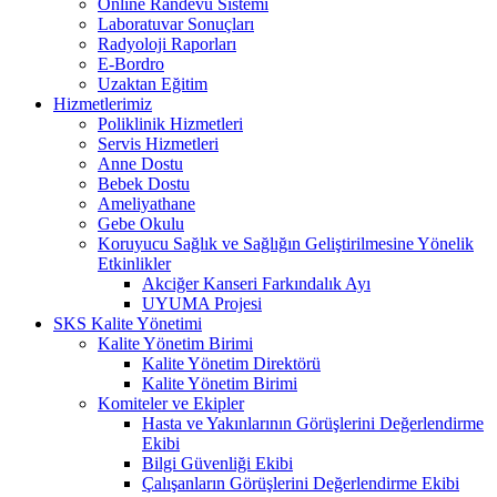
Online Randevu Sistemi
Laboratuvar Sonuçları
Radyoloji Raporları
E-Bordro
Uzaktan Eğitim
Hizmetlerimiz
Poliklinik Hizmetleri
Servis Hizmetleri
Anne Dostu
Bebek Dostu
Ameliyathane
Gebe Okulu
Koruyucu Sağlık ve Sağlığın Geliştirilmesine Yönelik
Etkinlikler
Akciğer Kanseri Farkındalık Ayı
UYUMA Projesi
SKS Kalite Yönetimi
Kalite Yönetim Birimi
Kalite Yönetim Direktörü
Kalite Yönetim Birimi
Komiteler ve Ekipler
Hasta ve Yakınlarının Görüşlerini Değerlendirme
Ekibi
Bilgi Güvenliği Ekibi
Çalışanların Görüşlerini Değerlendirme Ekibi