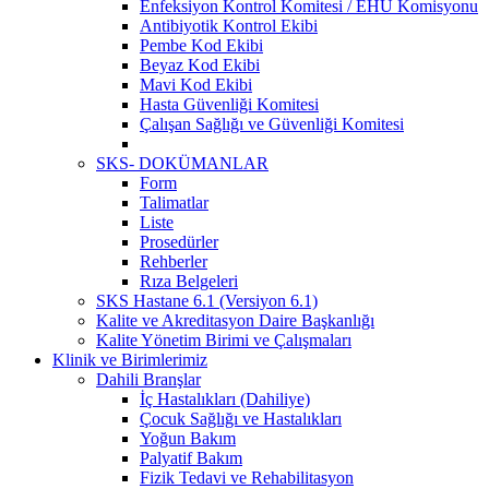
Enfeksiyon Kontrol Komitesi / EHU Komisyonu
Antibiyotik Kontrol Ekibi
Pembe Kod Ekibi
Beyaz Kod Ekibi
Mavi Kod Ekibi
Hasta Güvenliği Komitesi
Çalışan Sağlığı ve Güvenliği Komitesi
SKS- DOKÜMANLAR
Form
Talimatlar
Liste
Prosedürler
Rehberler
Rıza Belgeleri
SKS Hastane 6.1 (Versiyon 6.1)
Kalite ve Akreditasyon Daire Başkanlığı
Kalite Yönetim Birimi ve Çalışmaları
Klinik ve Birimlerimiz
Dahili Branşlar
İç Hastalıkları (Dahiliye)
Çocuk Sağlığı ve Hastalıkları
Yoğun Bakım
Palyatif Bakım
Fizik Tedavi ve Rehabilitasyon