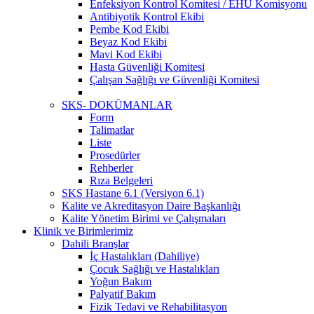
Enfeksiyon Kontrol Komitesi / EHU Komisyonu
Antibiyotik Kontrol Ekibi
Pembe Kod Ekibi
Beyaz Kod Ekibi
Mavi Kod Ekibi
Hasta Güvenliği Komitesi
Çalışan Sağlığı ve Güvenliği Komitesi
SKS- DOKÜMANLAR
Form
Talimatlar
Liste
Prosedürler
Rehberler
Rıza Belgeleri
SKS Hastane 6.1 (Versiyon 6.1)
Kalite ve Akreditasyon Daire Başkanlığı
Kalite Yönetim Birimi ve Çalışmaları
Klinik ve Birimlerimiz
Dahili Branşlar
İç Hastalıkları (Dahiliye)
Çocuk Sağlığı ve Hastalıkları
Yoğun Bakım
Palyatif Bakım
Fizik Tedavi ve Rehabilitasyon