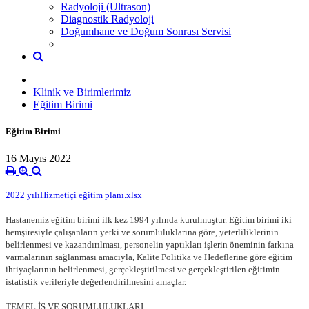
Radyoloji (Ultrason)
Diagnostik Radyoloji
Doğumhane ve Doğum Sonrası Servisi
Klinik ve Birimlerimiz
Eğitim Birimi
Eğitim Birimi
16 Mayıs 2022
2022 yılıHizmetiçi eğitim planı.xlsx
Hastanemiz eğitim birimi ilk kez 1994 yılında kurulmuştur. Eğitim birimi iki
hemşiresiyle çalışanların yetki ve sorumluluklarına göre, yeterliliklerinin
belirlenmesi ve kazandırılması, personelin yaptıkları işlerin öneminin farkına
varmalarının sağlanması amacıyla, Kalite Politika ve Hedeflerine göre eğitim
ihtiyaçlarının belirlenmesi, gerçekleştirilmesi ve gerçekleştirilen eğitimin
istatistik verileriyle değerlendirilmesini amaçlar.
TEMEL İŞ VE SORUMLULUKLARI