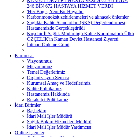
KAMAN DEVLET HASTANESİ 2025 YILINDA
246 BİN 672 HASTAYA HİZMET VERDİ
'Her Bağış, Yeni Bir Hayattır'
Karbonmonoksit zehirlenmeleri ve alınacak önlemler
Sağlıkta Kalite Standartları (SKS) Değerlendirmesi
Hastanemizde Gerçekleştirildi
Kırşehir İl Sağlık Müdürlüğü Kalite Koordinatörü Ülkü
ÖZÇELİK'in Kaman Devlet Hastanesi Ziyareti
İntiharı Önleme Günü
Kurumsal
Vizyonumuz
Misyonumuz
Temel Değerlerimiz
Organizasyon Şeması
Kurumsal Amaç ve Hedeflerimiz
Kalite Politikamız
Hastanemiz Hakkında
Refakatçi Politikamız
İdari Birimler
Başhekim
İdari Mali İşler Müdürü
Sağlık Bakım Hizmetleri Müdürü
İdari Mali İşler Müdür Yardımcısı
Online İşlemler