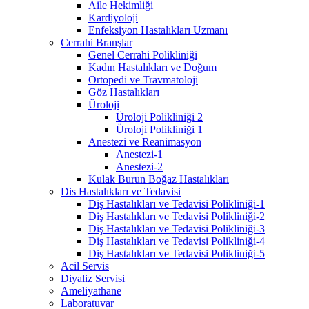
Aile Hekimliği
Kardiyoloji
Enfeksiyon Hastalıkları Uzmanı
Cerrahi Branşlar
Genel Cerrahi Polikliniği
Kadın Hastalıkları ve Doğum
Ortopedi ve Travmatoloji
Göz Hastalıkları
Üroloji
Üroloji Polikliniği 2
Üroloji Polikliniği 1
Anestezi ve Reanimasyon
Anestezi-1
Anestezi-2
Kulak Burun Boğaz Hastalıkları
Dis Hastalıkları ve Tedavisi
Diş Hastalıkları ve Tedavisi Polikliniği-1
Diş Hastalıkları ve Tedavisi Polikliniği-2
Diş Hastalıkları ve Tedavisi Polikliniği-3
Diş Hastalıkları ve Tedavisi Polikliniği-4
Diş Hastalıkları ve Tedavisi Polikliniği-5
Acil Servis
Diyaliz Servisi
Ameliyathane
Laboratuvar