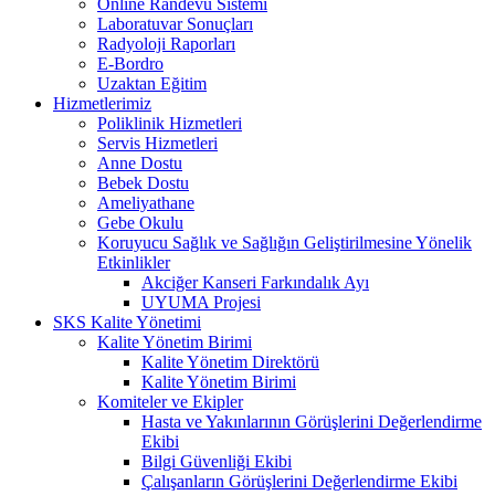
Online Randevu Sistemi
Laboratuvar Sonuçları
Radyoloji Raporları
E-Bordro
Uzaktan Eğitim
Hizmetlerimiz
Poliklinik Hizmetleri
Servis Hizmetleri
Anne Dostu
Bebek Dostu
Ameliyathane
Gebe Okulu
Koruyucu Sağlık ve Sağlığın Geliştirilmesine Yönelik
Etkinlikler
Akciğer Kanseri Farkındalık Ayı
UYUMA Projesi
SKS Kalite Yönetimi
Kalite Yönetim Birimi
Kalite Yönetim Direktörü
Kalite Yönetim Birimi
Komiteler ve Ekipler
Hasta ve Yakınlarının Görüşlerini Değerlendirme
Ekibi
Bilgi Güvenliği Ekibi
Çalışanların Görüşlerini Değerlendirme Ekibi